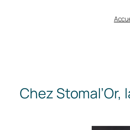
Aller
au
Accue
contenu
Chez Stomal’Or, l