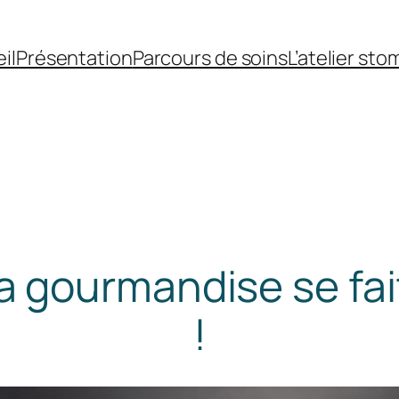
il
Présentation
Parcours de soins
L’atelier sto
a gourmandise se fait
!