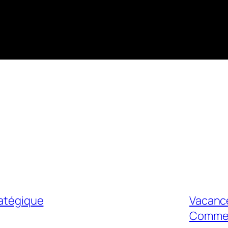
ratégique
Vacance
Commen