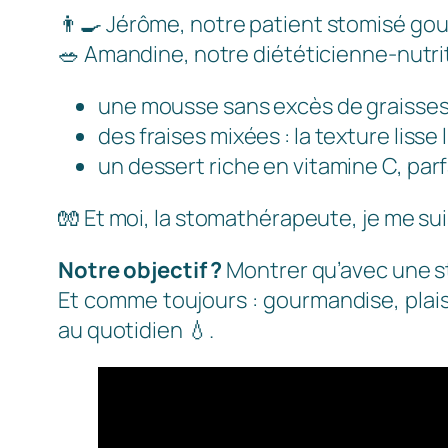
👨‍🍳 Jérôme, notre patient stomisé gou
🥗 Amandine, notre diététicienne-nutriti
une mousse sans excès de graisses, 
des fraises mixées : la texture lisse
un dessert riche en vitamine C, parf
🧤 Et moi, la stomathérapeute, je me suis 
Notre objectif ?
Montrer qu’avec une st
Et comme toujours : gourmandise, plaisi
au quotidien 💧.