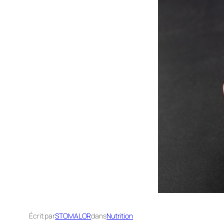
Écrit par
STOMALOR
dans
Nutrition