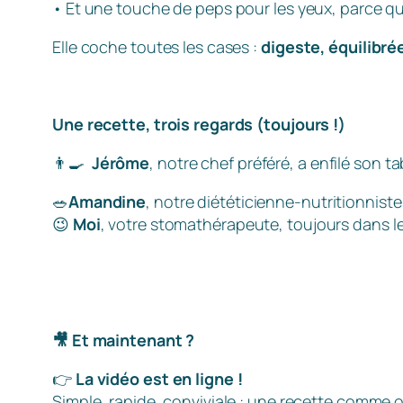
• Et une touche de peps pour les yeux, parce qu’
Elle coche toutes les cases :
digeste, équilibrée
Une recette, trois regards (toujours !)
👨‍🍳
Jérôme
, notre chef préféré, a enfilé son t
🥗
Amandine
, notre diététicienne-nutritionniste,
😉
Moi
, votre stomathérapeute, toujours dans l
🎥
Et maintenant ?
👉
La vidéo est en ligne !
Simple, rapide, conviviale : une recette comme on