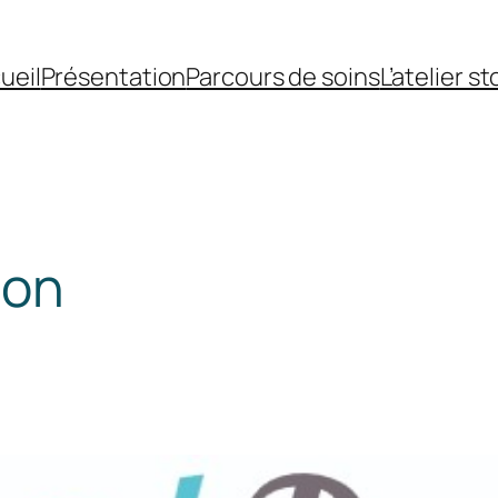
ueil
Présentation
Parcours de soins
L’atelier s
ion