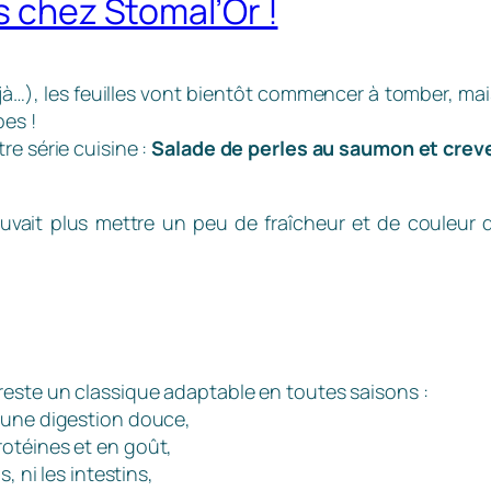
s chez Stomal’Or !
déjà…), les feuilles vont bientôt commencer à tomber, ma
pes !
re série cuisine :
Salade de perles au saumon et crev
vait plus mettre un peu de fraîcheur et de couleur 
reste un classique adaptable en toutes saisons :
 une digestion douce,
otéines et en goût,
, ni les intestins,