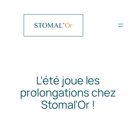
Aller
au
contenu
L’été joue les
prolongations chez
Stomal’Or !