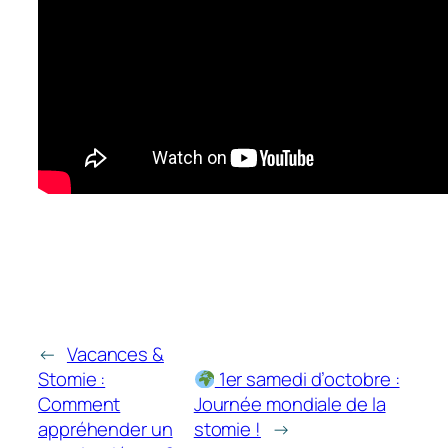
←
Vacances &
Stomie :
1er samedi d’octobre :
Comment
Journée mondiale de la
appréhender un
stomie !
→