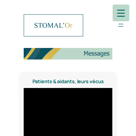
Aller
au
contenu
Patients & aidants, leurs vécus