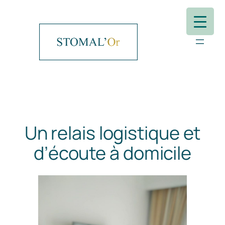
Aller
au
contenu
Un relais logistique et
d’écoute à domicile