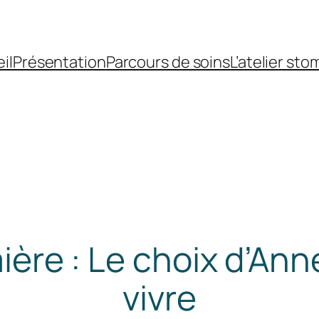
il
Présentation
Parcours de soins
L’atelier sto
mière : Le choix d’An
vivre