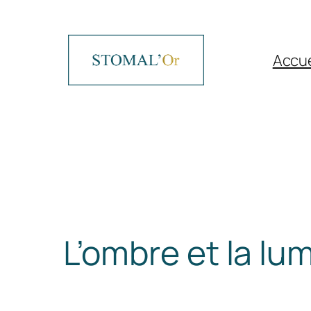
Aller
au
contenu
Accue
L’ombre et la lu