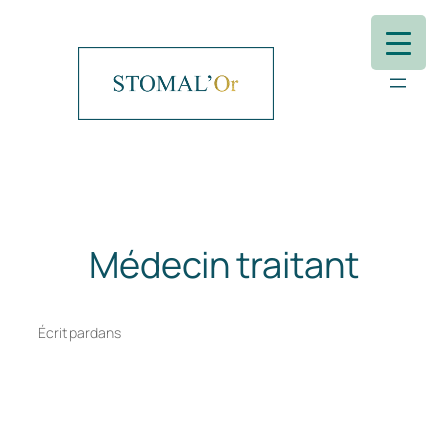
Aller
au
contenu
Médecin traitant
Écrit par
dans