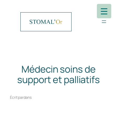
Aller
au
contenu
Médecin soins de
support et palliatifs
Écrit par
dans