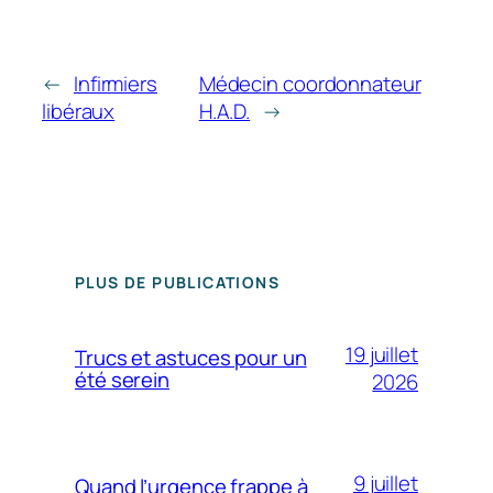
←
Infirmiers
Médecin coordonnateur
libéraux
H.A.D.
→
PLUS DE PUBLICATIONS
19 juillet
Trucs et astuces pour un
été serein
2026
9 juillet
Quand l’urgence frappe à