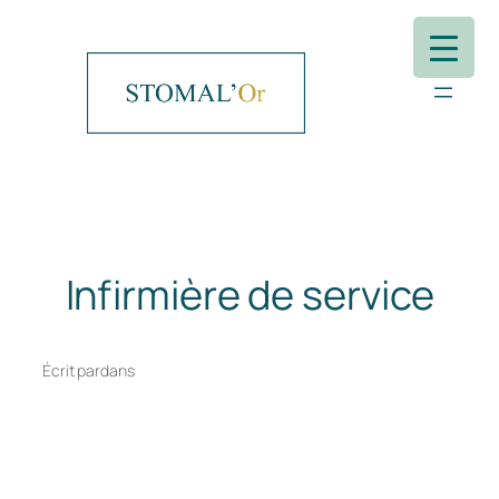
Aller
au
contenu
Infirmière de service
Écrit par
dans