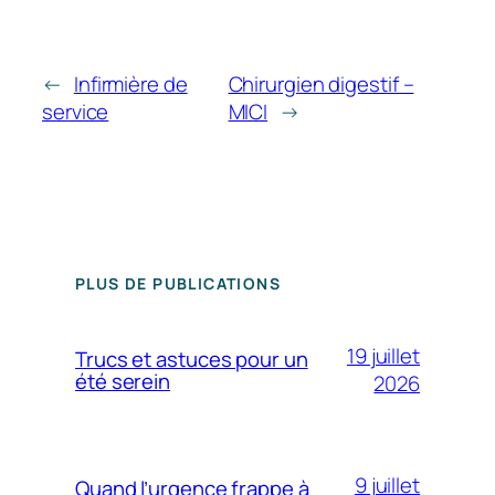
←
Infirmière de
Chirurgien digestif –
service
MICI
→
PLUS DE PUBLICATIONS
19 juillet
Trucs et astuces pour un
été serein
2026
9 juillet
Quand l’urgence frappe à