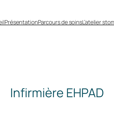
il
Présentation
Parcours de soins
L’atelier sto
Infirmière EHPAD