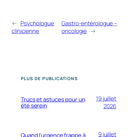
←
Psychologue
Gastro-entérologue –
clinicienne
oncologie
→
PLUS DE PUBLICATIONS
19 juillet
Trucs et astuces pour un
été serein
2026
9 juillet
Quand l’urgence frappe à