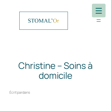
Aller
au
contenu
Christine – Soins à
domicile
Écrit par
dans